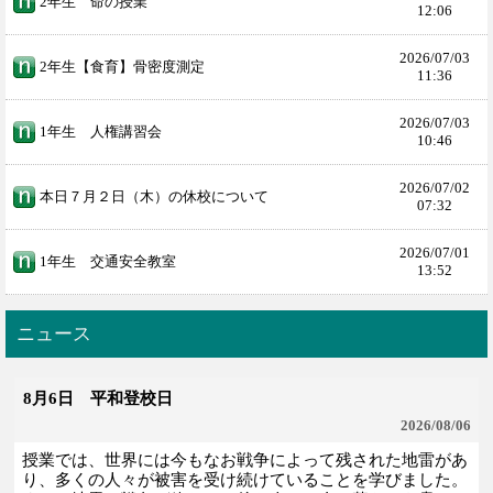
2年生 命の授業
12:06
2026/
07/03
2年生【食育】骨密度測定
11:36
2026/
07/03
1年生 人権講習会
10:46
2026/
07/02
本日７月２日（木）の休校について
07:32
2026/
07/01
1年生 交通安全教室
13:52
ニュース
8月6日 平和登校日
2026/
08/06
授業では、世界には今もなお戦争によって残された地雷があ
り、多くの人々が被害を受け続けていることを学びました。