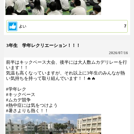
よい
7
3年生 学年レクリエーション！！！
2026/
07/16
前半はキックベース大会、後半には大人数ムカデリレーを行
います！！
気温も高くなっていますが、それ以上に3年生のみんなが熱
い気持ちを持って取り組んでいます！！🔥🔥
#学年レク
#キックベース
#ムカデ競争
#熱中症には気をつけよう
#暑さよりも熱く！！