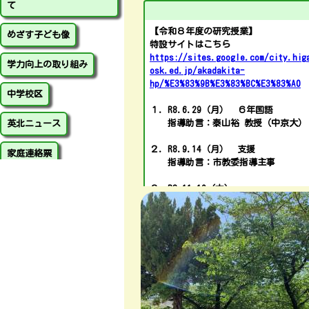
て
【令和８年度の研究授業】
めざす子ども像
特設サイトはこちら
https://sites.google.com/city.hig
学力向上の取り組み
osk.ed.jp/akadakita-
hp/%E3%83%9B%E3%83%BC%E3%83%A0
中学校区
１．R8.6.29（月） ６年国語
指導助言：泰山裕 教授（中京大）
英北ニュース
２．R8.9.14（月） 支援
家庭連絡票
指導助言：市教委指導主事
東大阪市教育委員会 ≫
３．R8.11.19（木）
①１・２年生活、
②３・４年総合的な学習、
③情報の時間（学年未定）、
④６年社会、算数
指導助言：市教委指導主事
※大阪府指導方法の工夫改善定数の
授業改善の推進担当校 公開授業
※文部科学省指定