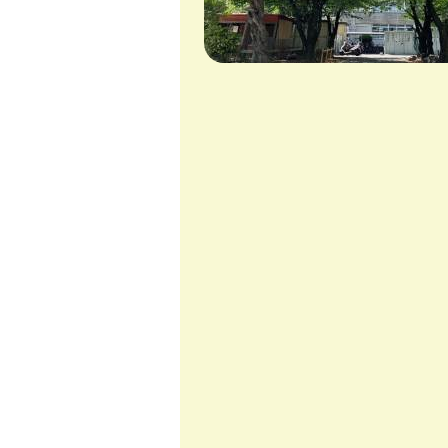
教育課程の柔軟化サキドリ研究校 
４．R8.12.2（水） ６年理科
指導助言：泰山裕 教授
※東大阪市小学校教育研究会（理科
ます。
５．R9.1.28（木）
①４年社会
②６年音楽
指導助言：泰山裕 教授
６．R9.2.9（火）
５年（教科未定）
指導助言：泰山裕 教授
東大阪市広報番組「虹色ねっとわーく
ナーで、「教育現場を支える講師」と
生と５年生の子どもたちの様子が放映
放送は終わりましたが、東大阪市の虹
くのYouTube公式チャンネルで動画が