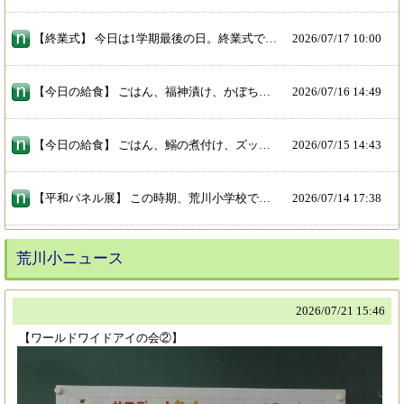
【終業式】 今日は1学期最後の日。終業式では1学期に頑張ったことを振り返りながら、夏休みの生活についてのお話がありました。 児童会の子どもたちからは「いかのおすし」を寸劇にして注意をよびかけていました。劇の練習をがんばり、みんなの前でしっかりと伝えてくれた児童会のみなさん、ありがとうございました。
2026/
07/17 10:00
【今日の給食】 ごはん、福神漬け、かぼちゃとなすのポークカレー、ごぼうサラダ（ごまクリーミードレッシング）、牛乳 今日の「夏野菜」は、かぼちゃとなす。なすは、奈良時代に日本へ伝わり、「夏の実」が変化して「なすび」と呼ばれるようになったそうです。なすは、たくさんの種類があり、少し細くて長い「長なす」や大きな卵 のような形の「かもなす」、丸い形の「丸なす」、水分の多い「水なす」など１００種類以上あります。 （「東大阪市小学校給食献立表」より）
2026/
07/16 14:49
【今日の給食】 ごはん、鰯の煮付け、ズッキーニとコーンの味噌汁、小松菜の炒め物、牛乳 今日の「夏野菜」はズッキーニとコーンです。
2026/
07/15 14:43
【平和パネル展】 この時期、荒川小学校では平和学習の一環として「パネル展」を行っています。 子どもたちは戦時中の新聞や写真を見ながら「平和の大切さ」や「戦争の悲惨さ」を感じていました。
2026/
07/14 17:38
荒川小ニュース
2026/
07/21 15:46
【ワールドワイドアイの会②】