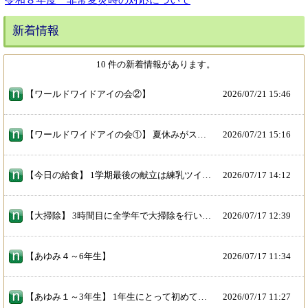
令和８年度 非常変災時の対応について
新着情報
10 件の新着情報があります。
【ワールドワイドアイの会②】
2026/
07/21 15:46
【ワールドワイドアイの会①】 夏休みがスタートしましたが、今日は「ワールドワイドアイの会」の日です！ １３６名の子どもたちが参加してくれました。 さまざまな国や地域の遊びを体験しながら、新しく知ったこともあったようです。 今年はタイの留学生の方が参加してくれ、タイ語で自分の名札を作るブースもありました。 中学生もお手伝いにきてくれ、盛り上げてくれました。
2026/
07/21 15:16
【今日の給食】 1学期最後の献立は練乳ツイストパン、フィッシュナゲット（新しい献立）、チキンとトマトのスパゲッティ（粉チーズ）、フルーツミックス、牛乳 今日の「夏野菜」はトマトです。「トマトが赤くなると医者が青くなる」ということわざがあるように、トマトにはビタミンやミネラル、食物せんいなど健康によい栄養がたくさん含まれています。 （「東大阪市小学校給食献立表」より）
2026/
07/17 14:12
【大掃除】 3時間目に全学年で大掃除を行いました。 しばらく教室を使わなので、子どもたちはいつも以上にきれいにしようと頑張っていましｔ。
2026/
07/17 12:39
【あゆみ４～6年生】
2026/
07/17 11:34
【あゆみ１～3年生】 1年生にとって初めての通知表「あゆみ」。どきどき、わくわくしながら受け取っていました。 子どもたちの頑張りがたくさんつまった「あゆみ」です。おうちでも励ましの声掛けをお願いします。
2026/
07/17 11:27