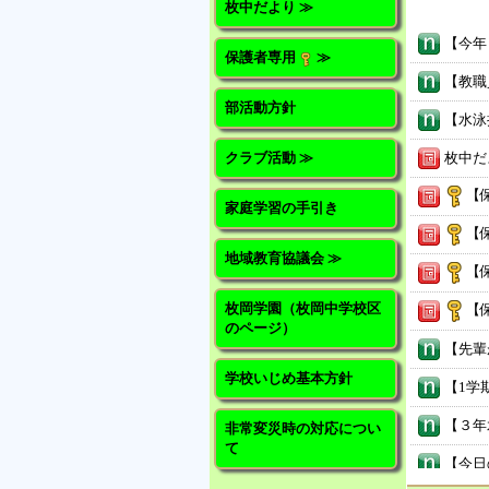
枚中だより ≫
保護者専用
≫
部活動方針
クラブ活動 ≫
枚中だよ
【
家庭学習の手引き
【
地域教育協議会 ≫
【
枚岡学園（枚岡中学校区
【
のページ）
学校いじめ基本方針
非常変災時の対応につい
て