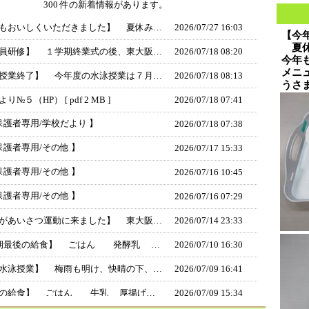
300 件の新着情報があります。
【今年もおいしくいただきました】 夏休み恒例の家庭科部の料理教室が今年も開催されました。子どもたちがメニューを考えて作りました。ごちそうさまでした。
2026/
07/27 16:03
【今
夏休
【教職員研修】 １学期終業式の後、東大阪市教育委員会指導主事を講師として招き、「服務に関する」研修を行いました。講義だけでなく、事例についてグループで話し合う時間もあり、学びが深まる研修となりました。
2026/
07/18 08:20
今年
メニ
【水泳授業終了】 今年度の水泳授業は７月１６日で終了しました。３年生は本校のプールを使うのは最後。背泳ぎのテスト終了後、みんなで楽しむ時間がありました。
2026/
07/18 08:13
うさ
り№５（HP） [ pdf 2 MB ]
2026/
07/18 07:41
保護者専用/学校だより 】
2026/
07/18 07:38
保護者専用/その他 】
2026/
07/17 15:33
保護者専用/その他 】
2026/
07/16 10:45
保護者専用/その他 】
2026/
07/16 07:29
【先輩があいさつ運動に来ました】 東大阪市立日新高校の生徒３名が、朝のあいさつ運動に参加しました。いつもより多くの人が集まり、「おはようございます。」と元気な声で中学生を出迎えました。今回、日新高校から参加した３名は本校を卒業した生徒で、知り合いの在校生や先生と笑顔で声を掛け合う場面も見られました。次の機会を楽しみにしています。
2026/
07/14 23:33
【1学期最後の給食】 ごはん 発酵乳 米粉の夏野菜のカレーシチュー 枝豆と野菜のサラダ ささみフライ
2026/
07/10 16:30
【３年水泳授業】 梅雨も明け、快晴の下、３年生の水泳授業がありました。グループに分かれ背泳ぎをみんなで習得できるよう頑張っていました。
2026/
07/09 16:41
【今日の給食】 ごはん 牛乳 厚揚げの中華煮 くきわかめのサラダ しぐれ煮
2026/
07/09 15:34