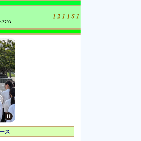
-2793
ース