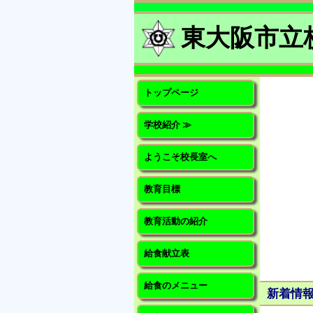
東大阪市立
トップページ
学校紹介 ≫
ようこそ校長室へ
教育目標
教育活動の紹介
給食献立表
給食のメニュー
新着情