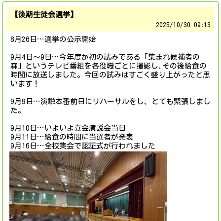
【後期生徒会選挙】
2025/
10/30 09:13
8月26日…選挙の公示開始
9月4日〜9日…今年度が初の試みである「集まれ候補者の
森」というテレビ番組を各役職ごとに撮影し､その後給食の
時間に放送しました。今回の試みはすごく盛り上がったと思
います！
9月9日…演説本番前日にリハーサルをし、とても緊張しまし
た。
9月10日…いよいよ立会演説会当日
9月11日…給食の時間に当選者が発表
9月16日…全校集会で認証式が行われました