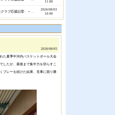
11:00
2026/
08/03
「夏休みクラブ応援記⑫ ～男子ソフトテニス部～」（校長）
16:00
2026/
08/03
「夏休みクラブ応援記⑪ ～女子ソフトテニス部～」（校長）
15:00
2026/
07/31
「夏休みクラブ応援記⑩ ～ラグビー部～」（校長）
09:00
2026/
07/29
「夏休みクラブ応援記⑨ ～吹奏楽部～」（校長）
2026/
08/05
13:00
れた夏季中河内バスケットボール大会
2026/
07/29
「夏休みクラブ応援記⑧ ～バドミントン部～」（校長）
12:00
でしたが、最後まで集中力を切らすこ
2026/
07/27
くプレーを続けた結果、見事に競り勝
「夏休みクラブ応援記⑦ ～ラグビー部～」（校長）
13:00
2026/
07/24
「バドミントン大阪中学校選手権大会」（バドミントン部顧問）
15:26
2026/
07/23
「夏休みクラブ応援記⑥ ～美術部～」（校長）
15:00
2026/
07/22
「夏休みクラブ応援記⑤ ～バドミントン部～」（校長）
12:00