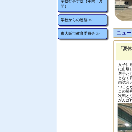
学校行事予定（年間・月
間）
学校からの連絡 ≫
ニュー
東大阪市教育委員会 ≫
「夏休
女子に
に出場
選手た
となく
両試合
つこと
この勝
次戦と
がんば