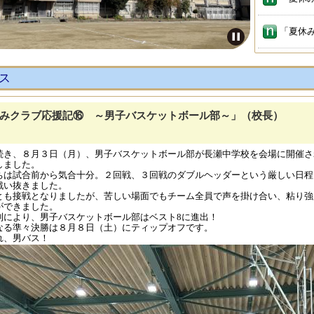
ス
みクラブ応援記⑯ ～男子バスケットボール部～」（校長）
続き、８月３日（月）、男子バスケットボール部が長瀬中学校を会場に開催さ
しました。
ちは試合前から気合十分。２回戦、３回戦のダブルヘッダーという厳しい日程
戦い抜きました。
とも接戦となりましたが、苦しい場面でもチーム全員で声を掛け合い、粘り強
ができました。
利により、男子バスケットボール部はベスト8に進出！
なる準々決勝は８月８日（土）にティップオフです。
れ、男バス！