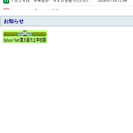
７月１４日、６年生が「ＡＥＤを使ったいのちの学習」を行いました。 はじめに、森ノ宮医療学園専門学校からお越しいただいたゲストティーチャーの方から、ＡＥＤの役割やいのちを守るために大切なことについてお話を伺いました。 その後、人形を使って胸骨圧迫やＡＥＤの操作を実際に体験しました。子どもたちは真剣な表情で取り組み、緊急時にどのように行動すればよいかを学ぶことができました。 今回の学習を通して、「いざというときに自分たちにできること」について考え、いのちの大切さを改めて実感する貴重な機会となりました。
2026/
07/14 12:06
2026おきべっ子だより8月号 [ pdf 1 MB ]
2026/
07/10 16:57
お知らせ
令和8年9月給食献立表 [ pdf 638 KB ]
2026/
07/10 12:00
７月７日の七夕に合わせて、職員室前の掲示板に１年生から６年生までの子どもたちの「ねがいごと」を掲示しています。 将来の夢や目標、家族への思い、自分自身が頑張りたいことなど、それぞれの願いが短冊いっぱいに書かれており、子どもたちの素直な気持ちが伝わってきます。色鮮やかな短冊が並ぶ掲示板は、季節感あふれるすてきな空間となっています。 おきべっ子一人一人が夢や希望を大切にしながら成長していけることを願うとともに、みんなの“ねがいごと”が、ぜ～～～んぶ叶いますようにっ☆彡
2026/
07/08 11:48
本日は、午前7時の時点で大雨警報が出ていたため休校となります。
2026/
07/02 07:54
６月２４日の５時間めに、４年生が研究授業を行いました。 研究授業は、教職員どうしで授業を見合い、よりよい授業の進め方について学び合う機会です。お互いに意見を出し合いながら、子どもたちにとって分かりやすく、楽しく、力がつく授業へと改善していきます。 ４年生の子どもたちは、算数科「垂直・平行と四角形」の学習を通して、自分の理解度や集中の様子を見つめ直し、その場で学び方を工夫しながら、学習の効果を高めようと努力していました。 授業後には教職員で研究協議会を行い、自由進度学習の進め方や板書、課題設定、自己評価のあり方、さらには学級づくりについて、活発に意見を交わしました。 ４年生のみなさん、おつかれさまでした。 一人ひとりがよく考え、最後までよくがんばりましたね。ありがとう！
2026/
06/26 11:55
2026おきべっ子だより7月号 [ pdf 1 MB ]
2026/
06/26 11:53
保護者の皆様 本日は危険警報/レベル４（大雨・氾濫・土砂災害）が発令されているため臨時休業となります。
2026/
06/26 07:00
【学校行事予定/行事予定 】
2026/
06/24 10:21
６月２３日、６年生が本年度２回めの「中学校登校」として、意岐部中学校を訪れました。 当日は、「意岐部中学校 ６．２３平和集会」に参加し、３年生がオキナワ平和学習を通して学んだことを発表してくれました。 子どもたちは真剣な表情で発表に耳を傾け、ときには深くうなずきながら、一人ひとりが平和について思いを巡らせている様子が見られました。 意岐部東小学校の子どもたちとともに過ごす中で、平和の大切さについて改めて考える、あたたかく心に残る時間となりました。 意岐部中学校の皆さん、心のこもった発表と温かいお迎えをありがとうございました。
2026/
06/24 10:16
６月１６日、意岐部小学校と意岐部東小学校の３年生が社会見学として、東大阪市役所と大阪府立中央図書館を訪れました。 東大阪市役所では、２２階の展望ロビーから地上約１００メートルの高さより東大阪市内や大阪の景色を眺めました。また、市役所の方から、市役所の仕事について分かりやすく説明していただきました。 大阪府立中央図書館では、館内の見学を行うとともに、「お話会」に参加しました。「お話会」では、図書館の方による絵本の読み聞かせを楽しみました。 今回の社会見学は、東大阪市や図書館について学ぶだけでなく、２つの小学校の３年生どうしが「つながる」心あたたまる素敵な取組みとなりました。
2026/
06/16 15:28
６年生の保護者の皆様、６月１０日～１１日の修学旅行では、事前のご準備から当日のお見送り、そしてお出迎えまで、あたたかいご協力をいただきありがとうございました。 修学旅行を元気に終えた６年生は、６月１２日にプール掃除にも取り組んでくれました。事前に準備をしていた教職員に「ありがとうございます！」と声をかける姿も見られ、とても素敵だなと感じました。 ６年生のおかげで、きれいなプールで水泳学習をスタートすることができます。６年生の皆さん、本当にありがとう！ これから始まる水泳学習は、思っている以上に体力を使います。引き続き、「早寝・早起き・朝ごはん」を心がけていただけるとありがたいです。保護者の皆様のご協力を、どうぞよろしくお願いします。
2026/
06/15 07:31
令和8年7月給食献立表 [ pdf 621 KB ]
2026/
06/10 12:00