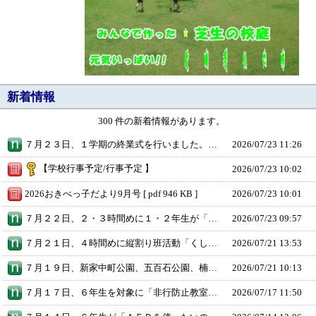
新着情報
300 件の新着情報があります。
７月２３日、１学期の終業式を行いました。終業式では、昨年度と同じく、子どもたちに３つのお願いをしました。 ①夏休みの「計画」を立てること、②夏休みの「目標」を決めること、③「元気で無事に過ごす」こと 特に３つめの「元気で無事に過ごす」ことについては、自分にとってたいせつな、かけがえのない「いのち」を守る行動をとってほしいと伝えました。このお願いについては、「おきべっ子だより」第９号にも掲載していますので、お家でもぜひ話題にしていただければと思います。 また、１学期にキュビナやタイピング学習をがんばった「おきべっ子」たちの表彰も行いました。夏休み中も、自分のペースで積極的に学習に取り組んでくれることを期待しています。 終業式の後には、各教室で一人ひとりに「あゆみ」を手渡しました。１学期のがんばりや成長の跡をぜひご覧いただき、お家でもたくさん認め、励ましの言葉をかけていただければ幸いです。 保護者の皆様には、この１学期間、本校の教育活動に温かいご支援とご協力をいただき、心より感謝申し上げます。本当にありがとうございました。２学期もどうぞよろしくお願いします。 子どもたちが、登校日や２学期の始業式に、元気な笑顔で登校してくることを、教職員一同楽しみにしています。
2026/
07/23 11:26
【学校行事予定/行事予定 】
2026/
07/23 10:02
2026おきべっ子だより9月号 [ pdf 946 KB ]
2026/
07/23 10:01
７月２２日、２・３時間めに１・２年生が「紙飛行機大会」を行いました。 １年生と２年生は、１０月の運動会で一緒に団体演技に取り組みます。今回の紙飛行機大会では、学年を越えて声を掛け合ったり、一緒に活動を楽しんだりする姿が見られました。 紙飛行機づくりや競技を通して交流を深めることで、お互いのことを知り、仲間意識を高めることができました。今回の交流は、２学期から始まる運動会練習や本番での協力につながる大切な機会となりました。 運動会では、１・２年生が心を一つにして演技する姿を楽しみにしています。
2026/
07/23 09:57
７月２１日、４時間めに縦割り班活動「くしかつそうじ」を行いました。 今回の活動では、異学年で協力しながら、普段の掃除ではなかなか手が届かない場所まで丁寧に清掃しました。６年生が１年生にやさしく声をかけながら作業を進める姿や、みんなで力を合わせて学校をきれいにする姿がたくさん見られました。 「おきべっ子」たち一人ひとりのがんばりのおかげで、普段は使っていない教室や特別教室などがピカピカになりました。気持ちよく整った学校で夏休みを迎えられることを、大変うれしく思います。 暑い中でしたが、一所懸命取り組んでくれたみなさん、本当にありがとうございました。２学期も、この美しい学校で元気にスタートできることを楽しみにしています。
2026/
07/21 13:53
７月１９日、新家中町公園、五百石公園、楠根川緑地公園とその周辺において、地域の皆様が中心となって実施された地域清掃活動に意岐部小学校の児童・教職員、意岐部中学校の生徒・教職員も参加しました。 地域清掃は、環境美化に貢献するだけでなく、児童・生徒の公共心や環境意識、社会性を育むとともに、地域への愛着や主体性を高める大変意義のある活動です。また、学校と地域社会とのつながりを深める貴重な機会にもなっています。 当日は暑い中にもかかわらず、多くの地域の皆様がご参加されていました。日頃から意岐部小学校・意岐部中学校区の子どもたちを支え、見守ってくださっていることに、心より感謝申し上げます。 また、３連休の中日にもかかわらず参加してくれた児童・生徒の皆さん、本当にありがとうございました。皆さんの力で、公園や地域がより美しくなりました。これからも地域を大切にする気持ちを育みながら、地域の一員として様々な活動に取り組んでいきましょう。 地域の皆様、参加してくれた子どもたち、本当にありがとうございました。
2026/
07/21 10:13
７月１７日、６年生を対象に「非行防止教室」を実施しました。布施警察署から講師をお招きし、犯罪被害の防止や不審者による声かけへの対応、スマートフォンの安全な使い方、ＳＮＳを通じた犯罪の防止についてお話しいただきました。また、暴言・暴力、窃盗、火遊びなど、非行につながる行為についても分かりやすくご指導いただきました。 近年、スマートフォンやＳＮＳの利用には、便利さの一方で思わぬ危険も潜んでいます。ぜひお家でも、スマートフォンの使い方やＳＮＳ利用時の注意点について、話し合う機会をもっていただければと思います。また、お子さんが困ったときや不安なことがあったときに、安心して相談できる環境づくりも大切です。 さらに、夏休みの過ごし方についても、お家でご確認ください。お子さんが外出する際には、「どこへ行くのか」「誰と行くのか」「何時に帰るのか」などをしっかり確認し、安全に過ごせるようお声かけをお願いします。
2026/
07/17 11:50