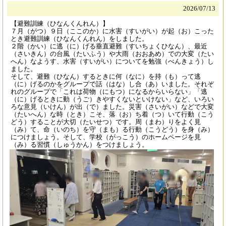
2026/
07/13
【避難訓練（ひなんくんれん）】
７月（がつ）９日（ここのか）に水害（すいがい）が起（お）こった
とき避難訓練（ひなんくんれん）をしました。
２階（かい）に逃（に）げる垂直避難（すいちょくひなん）、最近
（さいきん）の台風（たいふう）や大雨（おおあめ）での大変（たい
へん）なようす、水害（すいがい）についてを勉強（べんきょう）し
ました。
そして、避難（ひなん）するときに何（なに）を持（も）って逃
（に）げるのかをグループで話（はな）し合（あ）いました。それぞ
れのグループで「これは荷物（にもつ）になるからいらない」「逃
（に）げるときに動（うご）きやすくないといけない」など、いろい
ろな意見（いけん）が出（で）ました。災害（さいがい）などで大変
（たいへん）な時（とき）こそ、落（お）ち着（つ）いて行動（こう
どう）することが大切（たいせつ）です。周（まわ）りをよく見
（み）て、命（いのち）を守（まも）る行動（こうどう）を身（み）
につけましょう。そして、学校（がっこう）のホームページを見
（み）る習慣（しゅうかん）をつけましょう。