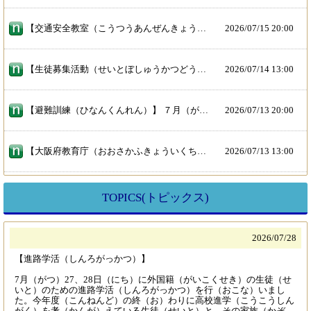
【交通安全教室（こうつうあんぜんきょうしつ）】 ７月（がつ）１０日（とおか）３時間（じかん）めに交通安全教室（こうつうあんぜんきょうしつ）がありました。 布施警察署（ふせけいさつしょ）の人（ひと）に来（き）てもらって、道路標識（どうろひょうしき）や交通（こうつう）ルールを教（おし）えてもらいました。 自転車（じてんしゃ）で登校（とうこう）する生徒（せいと）も多（おお）いので、ルールが厳（きび）しくなってから疑問（ぎもん）に思（おも）うことも多（おお）く、質問（しつもん）の時間（じかん）では生徒（せいと）からたくさんの質問（しつもん）が出（で）ました。今日（きょう）学（まな）んだことを、周（まわ）りの友（とも）だちや家族（かぞく）にも伝（つた）えて、みんなで交通（こうつう）ルールを守（まも）りましょう。
2026/
07/15 20:00
【生徒募集活動（せいとぼしゅうかつどう）】 7月（がつ）10日（とおか）若江岩田駅周辺（わかえいわたえきしゅうへん）で、意岐部夜間学級（おきべやかんがっきゅう）の生徒会（せいとかい）による生徒募集（せいとぼしゅう）のチラシ配布（はいふ）をおこないました。はじめてチラシ配布（はいふ）に参加（さんか）した生徒（せいと）もいましたが、「夜間学級（やかんがっきゅう）で一緒（いっしょ）に勉強（べんきょう）しましょう」と、頑張（がんば）って声（こえ）をかけながらチラシを配（くば）っていました。大変暑（たいへんあつ）い中（なか）でしたが、みんなで100枚（まい）のチラシを配（くば）ることができました。本当（ほんとう）にお疲（つか）れさまでした！また、チラシを受（う）け取（と）ってくださった方（かた）、お話（はなし）を聞（き）いてくださった方（かた）もありがとうございました。
2026/
07/14 13:00
【避難訓練（ひなんくんれん）】 ７月（がつ）９日（ここのか）に水害（すいがい）が起（お）こったとき避難訓練（ひなんくんれん）をしました。 ２階（かい）に逃（に）げる垂直避難（すいちょくひなん）、最近（さいきん）の台風（たいふう）や大雨（おおあめ）での大変（たいへん）なようす、水害（すいがい）についてを勉強（べんきょう）しました。 そして、避難（ひなん）するときに何（なに）を持（も）って逃（に）げるのかをグループで話（はな）し合（あ）いました。それぞれのグループで「これは荷物（にもつ）になるからいらない」「逃（に）げるときに動（うご）きやすくないといけない」など、いろいろな意見（いけん）が出（で）ました。災害（さいがい）などで大変（たいへん）な時（とき）こそ、落（お）ち着（つ）いて行動（こうどう）することが大切（たいせつ）です。周（まわ）りをよく見（み）て、命（いのち）を守（まも）る行動（こうどう）を身（み）につけましょう。そして、学校（がっこう）のホームページを見（み）る習慣（しゅうかん）をつけましょう。
2026/
07/13 20:00
【大阪府教育庁（おおさかふきょういくちょう）との話（はな）し合（あ）い】 ７月（がつ）５日（いつか）に守口（もりぐち）さつき学園（がくえん）へ行（い）きました。連合生徒会（れんごうせいとかい）の活動（かつどう）で、大阪府教育庁（おおさかふきょういくちょう）に要望（ようぼう）を伝（つた）えました。意岐部（おきべ）からは、『トイレや手洗（てあら）い場（ば）の数（かず）を増（ふ）やしてほしい』こと『通訳（つうやく）の先生（せんせい）がほしい』こと『年限（ねんげん）を延（の）ばしてほしい』こと『学校（がっこう）をなくさないでほしい』ことを話（はな）しました。 そして、卒業（そつぎょう）が近（ちか）くなって、もっと学校（がっこう）で勉強（べんきょう）したい思（おも）いと、こんな気持（きも）ちの人（ひと）を増（ふ）やさないように夜間学級（やかんがっきゅう）をもっとたくさんの人（ひと）に知（し）ってもらいたい、という強（つよ）い気持（きも）ちを発表（はっぴょう）してくれました。 何度（なんど）も「この話（はなし）をここでしてもいいのか・・・」「こんなにたくさんの人（ひと）に自分（じぶん）の気持（きも）ちを聞（き）いてもらうの？」と当日（とうじつ）も不安（ふあん）になっていましたが、生徒会長（せいとかいちょう）が自分（じぶん）のことや周（まわ）りの人（ひと）の話（はなし）を語（かた）る様子（ようす）に勇気（ゆうき）をもらい、「先生（せんせい）、わたし話（はな）すわ」と堂々（どうどう）と原稿（げんこう）を読（よ）み上（あ）げました。帰（かえ）りには他校（たこう）の先生（せんせい）たちにも声（こえ）をかけてもらい、発表（はっぴょう）できてよかったと充実（じゅうじつ）した気持（きも）ちで帰（かえ）りました。 発表（はっぴょう）することや、自分（じぶん）の思（おも）いを語（かた）ることの大切（たいせつ）さを改（あらた）めて感（かん）じました。参加（さんか）してくれたみなさん、学校（がっこう）をより良（よ）くするために、いっしょに来（き）てくれてありがとうございました。
2026/
07/13 13:00
TOPICS(トピックス)
2026/
07/28
【進路学活（しんろがっかつ）】
7月（がつ）27、28日（にち）に外国籍（がいこくせき）の生徒（せ
いと）のための進路学活（しんろがっかつ）を行（おこな）いまし
た。今年度（こんねんど）の終（お）わりに高校進学（こうこうしん
がく）を考（かんが）えている生徒（せいと）と、その家族（かぞ