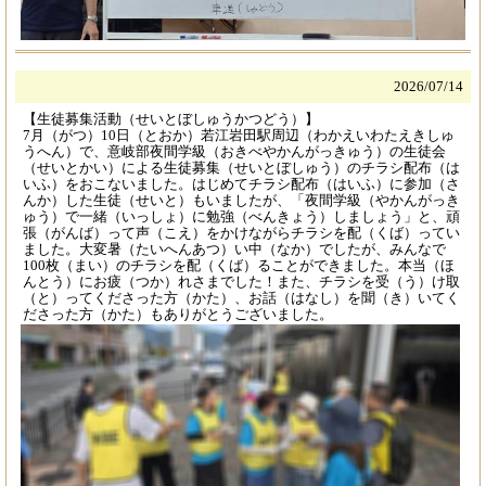
2026/
07/14
【生徒募集活動（せいとぼしゅうかつどう）】
7月（がつ）10日（とおか）若江岩田駅周辺（わかえいわたえきしゅ
うへん）で、意岐部夜間学級（おきべやかんがっきゅう）の生徒会
（せいとかい）による生徒募集（せいとぼしゅう）のチラシ配布（は
いふ）をおこないました。はじめてチラシ配布（はいふ）に参加（さ
んか）した生徒（せいと）もいましたが、「夜間学級（やかんがっき
ゅう）で一緒（いっしょ）に勉強（べんきょう）しましょう」と、頑
張（がんば）って声（こえ）をかけながらチラシを配（くば）ってい
ました。大変暑（たいへんあつ）い中（なか）でしたが、みんなで
100枚（まい）のチラシを配（くば）ることができました。本当（ほ
んとう）にお疲（つか）れさまでした！また、チラシを受（う）け取
（と）ってくださった方（かた）、お話（はなし）を聞（き）いてく
ださった方（かた）もありがとうございました。