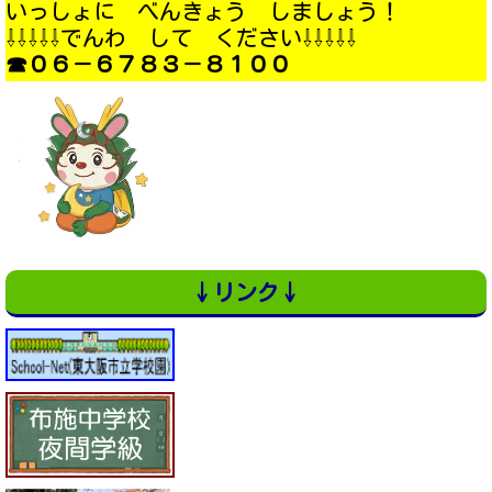
いっしょに べんきょう しましょう！
⇩⇩⇩⇩⇩でんわ して ください⇩⇩⇩⇩⇩
☎０６－６７８３－８１００
↓リンク↓