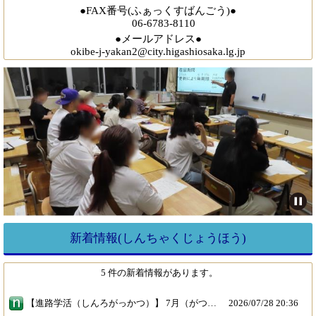
●FAX番号(ふぁっくすばんごう)●
06-6783-8110
●メールアドレス●
okibe-j-yakan2@city.higashiosaka.lg.jp
新着情報(しんちゃくじょうほう)
5 件の新着情報があります。
【進路学活（しんろがっかつ）】 7月（がつ）27、28日（にち）に外国籍（がいこくせき）の生徒（せいと）のための進路学活（しんろがっかつ）を行（おこな）いました。今年度（こんねんど）の終（お）わりに高校進学（こうこうしんがく）を考（かんが）えている生徒（せいと）と、その家族（かぞく）が参加（さんか）しました。高校（こうこう）を卒業（そつぎょう）した後（あと）、どのような夢（ゆめ）を描（えが）いているのか、その夢（ゆめ）を実現（じつげん）するためには自分（じぶん）の在留資格（ざいりゅうしかく）をどのように更新（こうしん）していかなければならないのか、そのためにはどのようなパターンがあり、どのような準備（じゅんび）が必要（ひつよう）なのか、、、在留資格（ざいりゅうしかく）はとても複雑（ふくざつ）で難（むずか）しいです。でも今（いま）から学（まな）んで知（し）っておかないといけないことがたくさんあります。今回（こんかい）は夢（ゆめ）を実現（じつげん）するための第一歩（だいいっぽ）です。これからも一緒（いっしょに）に学（まな）んで、夢（ゆめ）を実現（じつげん）させましょう！
2026/
07/28 20:36