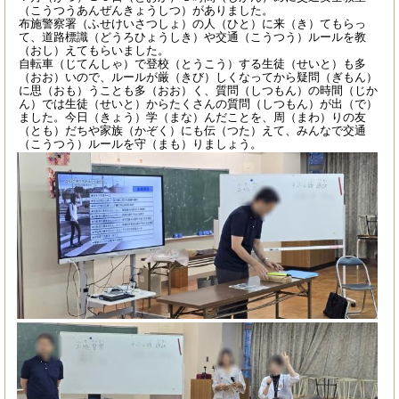
（こうつうあんぜんきょうしつ）がありました。
布施警察署（ふせけいさつしょ）の人（ひと）に来（き）てもらっ
て、道路標識（どうろひょうしき）や交通（こうつう）ルールを教
（おし）えてもらいました。
自転車（じてんしゃ）で登校（とうこう）する生徒（せいと）も多
（おお）いので、ルールが厳（きび）しくなってから疑問（ぎもん）
に思（おも）うことも多（おお）く、質問（しつもん）の時間（じか
ん）では生徒（せいと）からたくさんの質問（しつもん）が出（で）
ました。今日（きょう）学（まな）んだことを、周（まわ）りの友
（とも）だちや家族（かぞく）にも伝（つた）えて、みんなで交通
（こうつう）ルールを守（まも）りましょう。