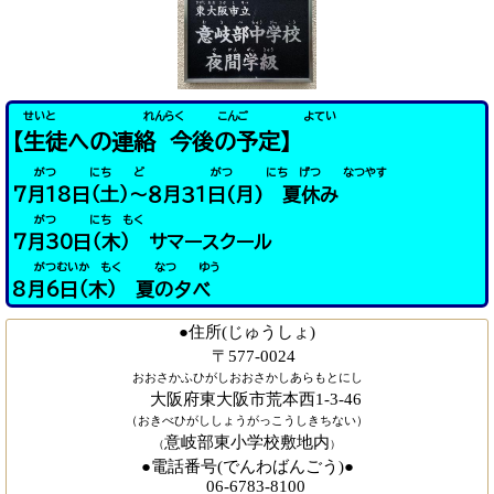
せいと れんらく こんご よてい
【生徒への連絡 今後の予定】
がつ にち ど がつ にち げつ なつやす
7月18日（土）～８月３１日(月) 夏休み
がつ にち もく
7月30日（木） サマースクール
がつむいか もく なつ ゆう
8月6日（木） 夏の夕べ
●住所(じゅうしょ)
〒577-0024
おおさかふひがしおおさかしあらもとにし
大阪府東大阪市荒本西1-3-46
（おきべひがししょうがっこうしきちない）
意岐部東小学校敷地内
（
）
●電話番号(でんわばんごう)●
06-6783-8100