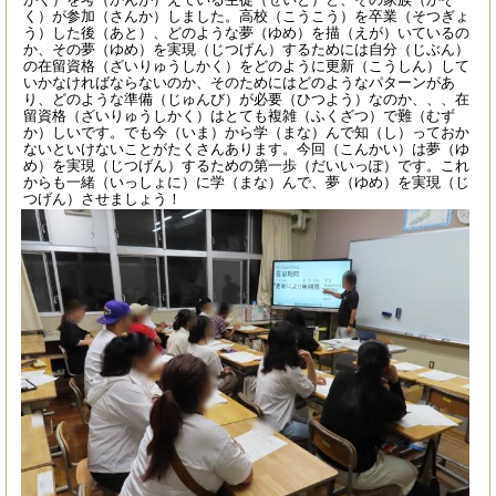
く）が参加（さんか）しました。高校（こうこう）を卒業（そつぎょ
う）した後（あと）、どのような夢（ゆめ）を描（えが）いているの
か、その夢（ゆめ）を実現（じつげん）するためには自分（じぶん）
の在留資格（ざいりゅうしかく）をどのように更新（こうしん）して
いかなければならないのか、そのためにはどのようなパターンがあ
り、どのような準備（じゅんび）が必要（ひつよう）なのか、、、在
留資格（ざいりゅうしかく）はとても複雑（ふくざつ）で難（むず
か）しいです。でも今（いま）から学（まな）んで知（し）っておか
ないといけないことがたくさんあります。今回（こんかい）は夢（ゆ
め）を実現（じつげん）するための第一歩（だいいっぽ）です。これ
からも一緒（いっしょに）に学（まな）んで、夢（ゆめ）を実現（じ
つげん）させましょう！