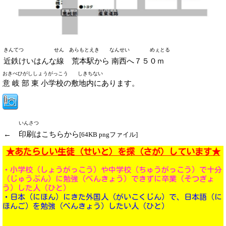
きんてつ せん あらもとえき
なんせい めぇとる
近鉄けいはんな線 荒本駅から
南西へ７５０ｍ
おきべひがししょうがっこう しきちない
意 岐 部 東 小学校の敷地内にあります。
いんさつ
← 印刷はこちらから
[64KB pngファイル]
★あたらしい生徒（せいと）を探（さが）しています★
・小学校（しょうがっこう）や中学校（ちゅうがっこう）で十分
（じゅうぶん）に勉強（べんきょう）できずに卒業（そつぎょ
う）した人（ひと）
・日本（にほん）にきた外国人（がいこくじん）で、日本語（に
ほんご）を勉強（べんきょう）したい人（ひと）