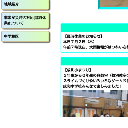
非常変災時の対応(臨時休
非常変災時の対応(臨時休
地域紹介
業)について
業)について
非常変災時の対応(臨時休
中学校区
中学校区
業)について
中学校区
【臨時休業のお知らせ】
本日７月２日（木）
午前７時現在、大雨警報がはつれいさ
【成和小まつり】
３年生から６年生の各教室（特別教室
スライムづくりやいろいろなゲームお
成和小学校みんなで楽しみました！