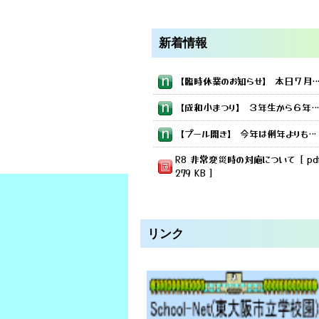
新着情報
【臨時休業のお知らせ】 本日７月２日（木） 午前７時現在、大雨警報がはつれいされてい
【成和小まつり】 ３年生から６年生の各教室（特別教室の場合も）でいろいろなお店が開かれました スライムづくりやいろいろなゲームお化け屋敷など 成和
【プール開き】 今年は例年よりも少し早くプール授業の開始です！ お天気に恵まれ気持ちよく学習できました。
R8 非常変災時の対応について [ pd
279 KB ]
【1・4年 交通安全教室】 警察の方に来ていただき 安全に気を付けた歩き方や 自転車の乗り方を学
【3年 校区探検】 校区の中を歩いて探検しました！ 公園・交番・鴻池新田会所・郵便局など いろいろな建物を見ながら歩きました
リンク
【4年 環境授業】 東大阪市環境教育出前講座で成和小学校にパッカー車がやってきました！ 中が見える特別仕様の車でごみ集の仕組みやリサイクルについて学びました。
R8 成和っこ5月号 [ pdf 425 KB ]
【プール開き】
【6年 調理実習】 家庭科の調理実習で野菜炒めを作りました！
今年は例年よりも少し早くプール授業