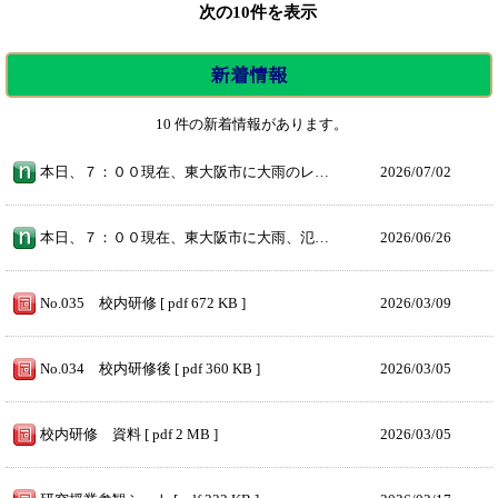
次の10件を表示
新着情報
10 件の新着情報があります。
本日、７：００現在、東大阪市に大雨のレベル3警報が発令されているため、休校といたします。必要な連絡は追っていたしますので、今後、保護者のみなさまにはSSWebを、子どもたちにはGoogle Classroomを注意して見ていただけるようお願いいたします
2026/
07/02
本日、７：００現在、東大阪市に大雨、氾濫、土砂災害のレベル４特別警報が発令されているため休校といたします。本日行う予定であった定期考査は月曜日に延期といたします。月曜日の時程については、追って連絡いたします。今後、保護者のみなさまにはSSWebを、子どもたちにはGoogle Classroomを注意して見ていただけるようお願いいたします。
2026/
06/26
No.035 校内研修 [ pdf 672 KB ]
2026/
03/09
No.034 校内研修後 [ pdf 360 KB ]
2026/
03/05
校内研修 資料 [ pdf 2 MB ]
2026/
03/05